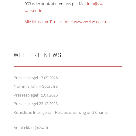
053 oder kontaktieren uns per Mail
info@zwei-
wasser.de.
Alle Infos zum Projekt unter www.zwei-wasser.de
WEITERE NEWS
Pressespiegel 13.05.2026
13. Mai 2026
Nun im 5. Jahr – Sport frei!
5. März 2026
Pressespiegel 15.01.2026
16. Januar 2026
Pressespiegel 22.12.2025
23. Dezember 2025
Künstliche Intelligenz – Herausforderung und Chance!
9.
Dezember 2025
Architekt/in (m/w/d)
27. Juli 2025