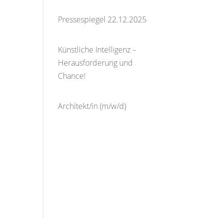
16. Januar 2026
Pressespiegel 22.12.2025
23. Dezember 2025
Künstliche Intelligenz –
Herausforderung und
Chance!
9. Dezember
2025
Architekt/in (m/w/d)
27.
Juli 2025