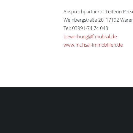
Ansprechpartnerin: Leiterin Pers
Weinbergstraße 20, 17192 Waren 
Tel: 03991-74 74 048
bewerbung@f-muhsal.de
www.muhsal-immobilien.de