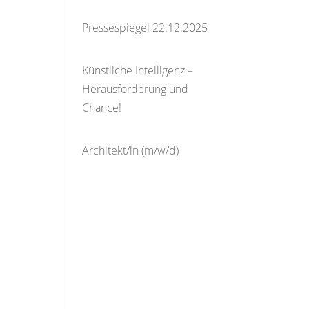
16. Januar 2026
Pressespiegel 22.12.2025
23. Dezember 2025
Künstliche Intelligenz –
Herausforderung und
Chance!
9. Dezember
2025
Architekt/in (m/w/d)
27.
Juli 2025