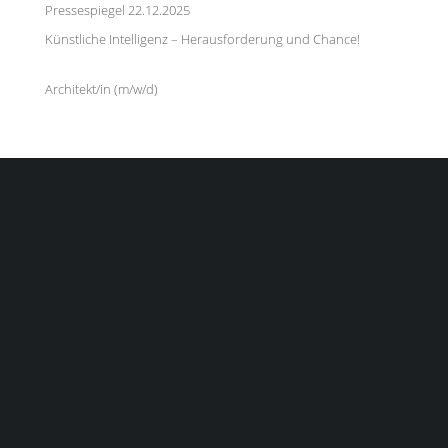
Pressespiegel 22.12.2025
23. Dezember 2025
Künstliche Intelligenz – Herausforderung und Chance!
9.
Dezember 2025
Architekt/in (m/w/d)
27. Juli 2025