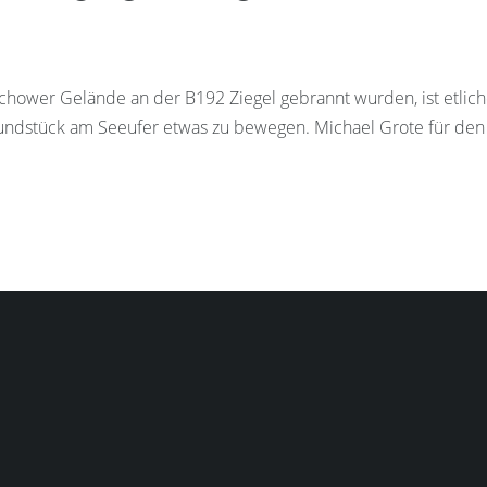
chower Gelände an der B192 Ziegel gebrannt wurden, ist etlic
Grundstück am Seeufer etwas zu bewegen. Michael Grote für den