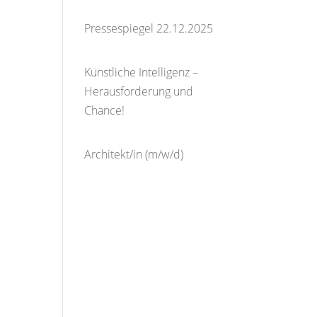
16. Januar 2026
Pressespiegel 22.12.2025
23. Dezember 2025
Künstliche Intelligenz –
Herausforderung und
Chance!
9. Dezember
2025
Architekt/in (m/w/d)
27.
Juli 2025