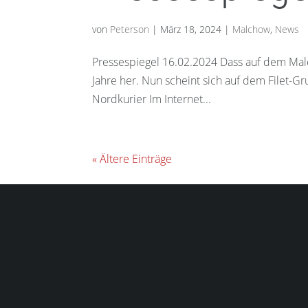
von
Peterson
|
März 18, 2024
|
Malchow
,
News
Pressespiegel 16.02.2024 Dass auf dem Mal
Jahre her. Nun scheint sich auf dem Filet-
Nordkurier Im Internet...
« Ältere Einträge