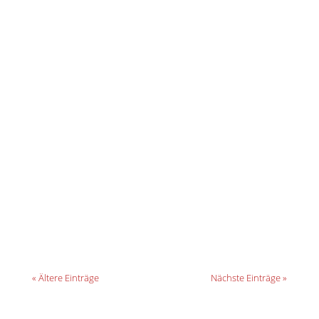
„Schön, dass Sie da sind!“ Bei unserem
jährlichen Sommerfest begrüßte Firmenchef
Fred Muhsal neue Mitarbeitende und
betonte, wie stolz er auf die gewachsene
Unternehmensgröße ist.
« Ältere Einträge
Nächste Einträge »