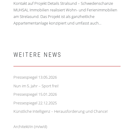
Kontakt auf Projekt Details Stralsund – Schwedenschanze
MUHSAL Immobilien realisiert Wohn- und Ferienimmobilien
am Strelasund. Das Projekt ist als ganzheitliche
Appartementanlage konzipiert und umfasst auch...
WEITERE NEWS
Pressespiegel 13.05.2026
13. Mai 2026
Nun im 5. Jahr – Sport frei!
5. März 2026
Pressespiegel 15.01.2026
16. Januar 2026
Pressespiegel 22.12.2025
23. Dezember 2025
Künstliche Intelligenz – Herausforderung und Chance!
9.
Dezember 2025
Architekt/in (m/w/d)
27. Juli 2025